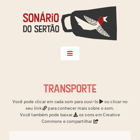
Skip
to
content
Toggle
Navigation
Biblioteca
Seleções
transporte
Territórios
Você pode clicar em cada som para ouvi-lo
ou clicar no
seu link
para conhecer mais sobre o som.
Créditos
Você também pode baixar
os sons em Creative
Commons e compartilhar
Sonário da Terra
Instagram