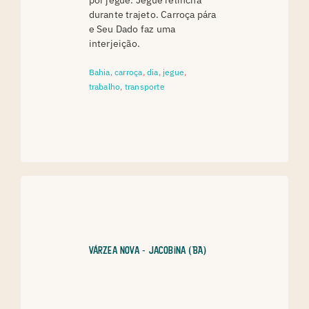
por jegue. Jegue relincha
durante trajeto. Carroça pára
e Seu Dado faz uma
interjeição.
Bahia
,
carroça
,
dia
,
jegue
,
trabalho
,
transporte
Várzea Nova - Jacobina (BA)