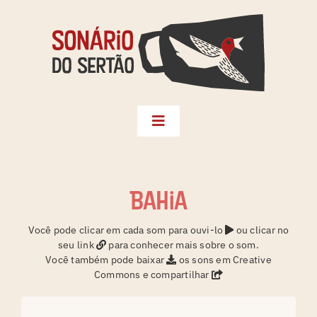
Skip
to
content
Toggle
Navigation
Biblioteca
Seleções
Bahia
Territórios
Você pode clicar em cada som para ouvi-lo
ou clicar no
seu link
para conhecer mais sobre o som.
Créditos
Você também pode baixar
os sons em Creative
Commons e compartilhar
Sonário da Terra
Instagram