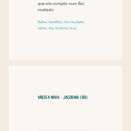
que ele compôs num Boi
roubado.
Bahia
,
batalhão
,
boi roubado
,
canto
,
dia
,
história
,
roça
Várzea Nova - Jacobina (BA)