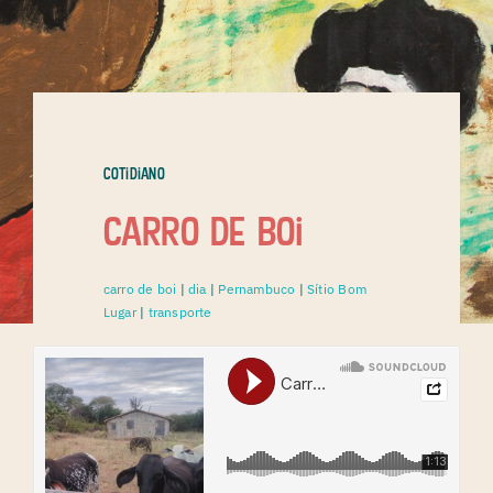
Cotidiano
Carro de boi
carro de boi
|
dia
|
Pernambuco
|
Sítio Bom
Lugar
|
transporte