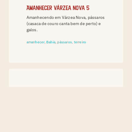
Amanhecer Várzea Nova 5
Amanhecendo em Várzea Nova, pássaros
(casaca de couro canta bem de perto) e
galos.
amanhecer
,
Bahia
,
pássaros
,
terreiro
Várzea Nova - Jacobina (BA)