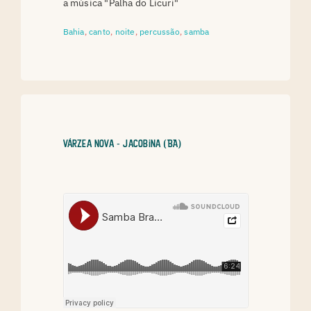
a música "Palha do Licuri"
Bahia
,
canto
,
noite
,
percussão
,
samba
Várzea Nova - Jacobina (BA)