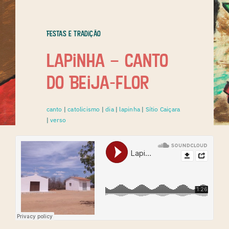
Festas e Tradição
Lapinha – canto
do Beija-flor
canto
|
catolicismo
|
dia
|
lapinha
|
Sítio Caiçara
|
verso