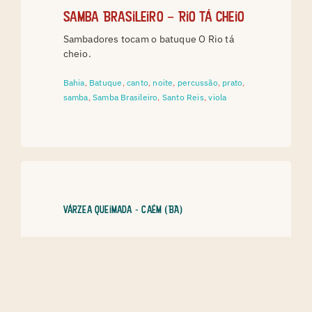
Samba Brasileiro – Rio tá cheio
Sambadores tocam o batuque O Rio tá
cheio.
Bahia
,
Batuque
,
canto
,
noite
,
percussão
,
prato
,
samba
,
Samba Brasileiro
,
Santo Reis
,
viola
Várzea Queimada - Caém (BA)