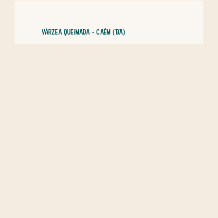
Várzea Queimada - Caém (BA)
Cariru – Ladainha de São Cosme e
São Damião 2
Durante reza de São Cosme e Damião,
mulheres cantam ladainha.
Bahia
,
candomblé
,
cariru
,
Cosme e Damião
,