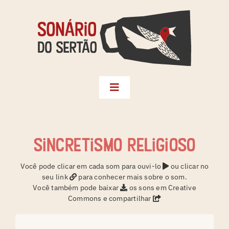
Skip
to
content
Toggle
Navigation
Biblioteca
Seleções
Sincretismo religioso
Territórios
Você pode clicar em cada som para ouvi-lo
ou clicar no
seu link
para conhecer mais sobre o som.
Créditos
Você também pode baixar
os sons em Creative
Commons e compartilhar
Sonário da Terra
Instagram