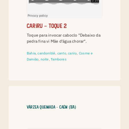
Cariru – toque 2
Toque para invocar caboclo "Debaixo da
pedra fina vi Mãe d'água chorar".
Bahia
,
candomblé
,
canto
,
cariru
,
Cosme e
Damião
,
noite
,
Tambores
Várzea Queimada - Caém (BA)