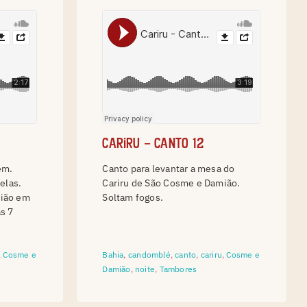
Cariru – canto 12
em.
Canto para levantar a mesa do
elas.
Cariru de São Cosme e Damião.
mião em
Soltam fogos.
s 7
,
Cosme e
Bahia
,
candomblé
,
canto
,
cariru
,
Cosme e
Damião
,
noite
,
Tambores