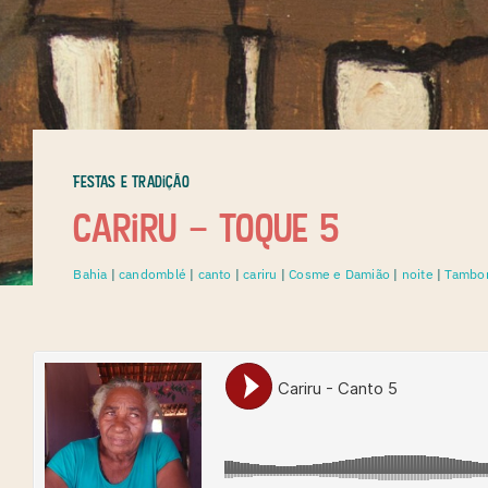
Festas e Tradição
Cariru – toque 5
Bahia
|
candomblé
|
canto
|
cariru
|
Cosme e Damião
|
noite
|
Tambo