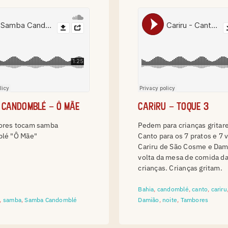
 Candomblé – Ô mãe
Cariru – toque 3
res tocam samba
Pedem para crianças gritar
lé "Ô Mãe"
Canto para os 7 pratos e 7 v
Cariru de São Cosme e Da
volta da mesa de comida da
crianças. Crianças gritam.
Bahia
,
candomblé
,
canto
,
cariru
,
samba
,
Samba Candomblé
Damião
,
noite
,
Tambores