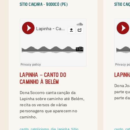
Sítio Caiçara - Bodocó (PE)
Sítio Ca
Lapinha – Canto do
Lapinh
Caminho à Belém
Dona Joa
parte qu
Dona Socorro canta canção da
parte da
Lapinha sobre caminho até Belém,
recita os versos de várias
personagens que aparecem no
caminho.
canto
,
catolicismo
,
dia
,
lapinha
,
Sítio
canto
,
ca