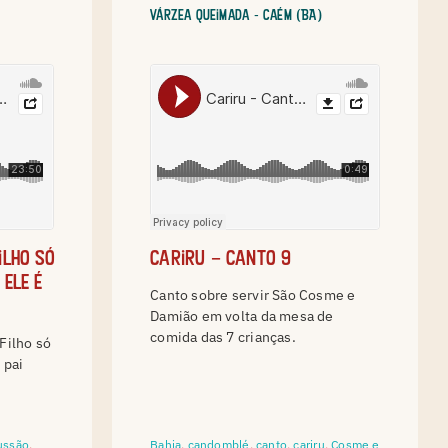
Várzea Queimada - Caém (BA)
ilho só
Cariru – canto 9
 ele é
Canto sobre servir São Cosme e
Damião em volta da mesa de
comida das 7 crianças.
Filho só
 pai
ussão
,
Bahia
,
candomblé
,
canto
,
cariru
,
Cosme e