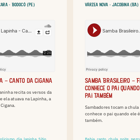
içara - Bodocó (PE)
Várzea Nova - Jacobina (BA)
a – Canto da Cigana
Samba Brasileiro – F
conhece o pai quando
ninha recita os versos da
pai também
e ela atuava na Lapinha, a
 Cigana.
Sambadores tocam a chula 
conhece o pai quando ele é
também.
tolicismo
,
dia
,
lapinha
,
Sítio
Bahia
,
canto
,
chula
,
noite
,
perc