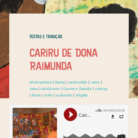
Festas e Tradição
Cariru de Dona
Raimunda
afrobrasileira
|
Bahia
|
candomblé
|
cariru
|
casa
|
catolicismo
|
Cosme e Damião
|
criança
|
festa
|
noite
|
quilombo
|
religião