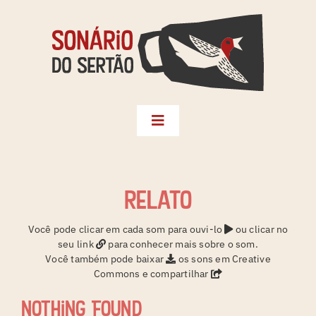
Skip
to
content
Toggle
Navigation
Biblioteca
Seleções
relato
Territórios
Você pode clicar em cada som para ouvi-lo
ou clicar no
seu link
para conhecer mais sobre o som.
Créditos
Você também pode baixar
os sons em Creative
Commons e compartilhar
Sonário da Terra
Nothing Found
Instagram