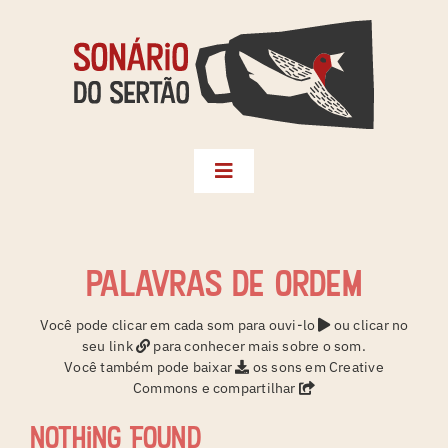
Skip
to
content
Toggle
Navigation
Biblioteca
Seleções
palavras de ordem
Territórios
Você pode clicar em cada som para ouvi-lo
ou clicar no
seu link
para conhecer mais sobre o som.
Créditos
Você também pode baixar
os sons em Creative
Commons e compartilhar
Sonário da Terra
Nothing Found
Instagram