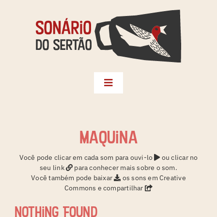
Skip
to
content
Toggle
Navigation
Biblioteca
Seleções
maquina
Territórios
Você pode clicar em cada som para ouvi-lo
ou clicar no
seu link
para conhecer mais sobre o som.
Créditos
Você também pode baixar
os sons em Creative
Commons e compartilhar
Sonário da Terra
Nothing Found
Instagram