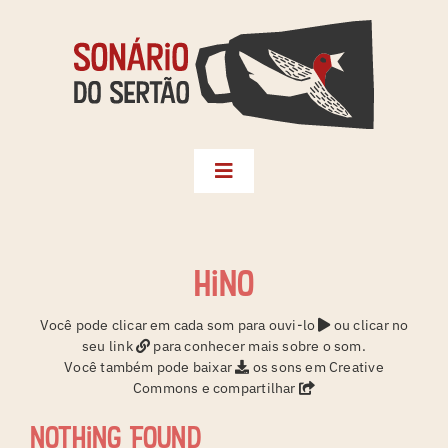
Skip
to
content
Toggle
Navigation
Biblioteca
Seleções
hino
Territórios
Você pode clicar em cada som para ouvi-lo
ou clicar no
seu link
para conhecer mais sobre o som.
Créditos
Você também pode baixar
os sons em Creative
Commons e compartilhar
Sonário da Terra
Nothing Found
Instagram