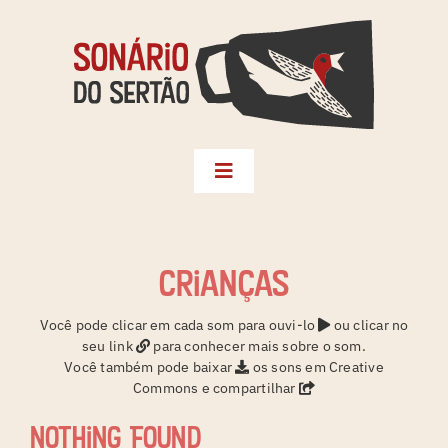
Skip
to
content
Toggle
Navigation
Biblioteca
Seleções
crianças
Territórios
Você pode clicar em cada som para ouvi-lo
ou clicar no
seu link
para conhecer mais sobre o som.
Créditos
Você também pode baixar
os sons em Creative
Commons e compartilhar
Sonário da Terra
Nothing Found
Instagram