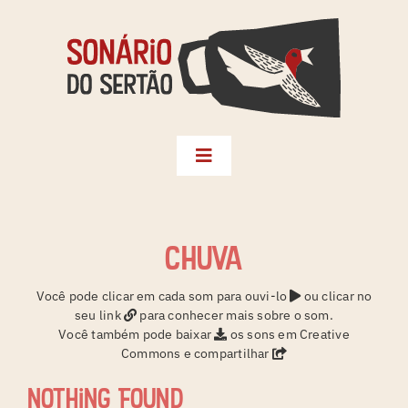
Skip
to
content
Toggle
Navigation
Biblioteca
Seleções
chuva
Territórios
Você pode clicar em cada som para ouvi-lo
ou clicar no
seu link
para conhecer mais sobre o som.
Créditos
Você também pode baixar
os sons em Creative
Commons e compartilhar
Sonário da Terra
Nothing Found
Instagram