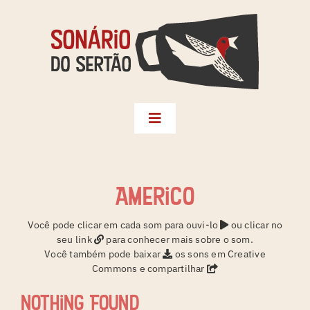
Skip
to
content
Toggle
Navigation
Biblioteca
Seleções
Americo
Territórios
Você pode clicar em cada som para ouvi-lo
ou clicar no
seu link
para conhecer mais sobre o som.
Créditos
Você também pode baixar
os sons em Creative
Commons e compartilhar
Sonário da Terra
Nothing Found
Instagram