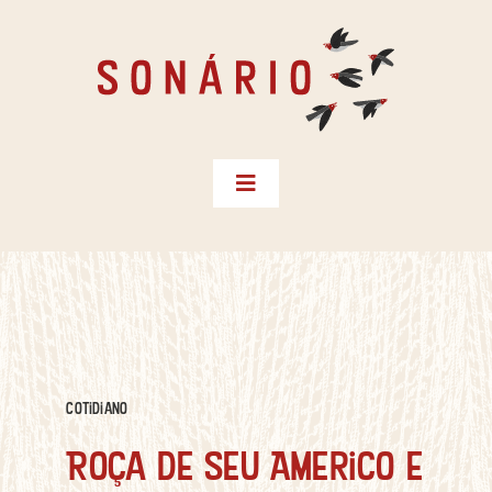
Skip
to
content
Toggle
Navigation
Biblioteca
Territórios
Créditos
Sonário do Sertão
Cotidiano
Instagram
Roça de Seu Americo e