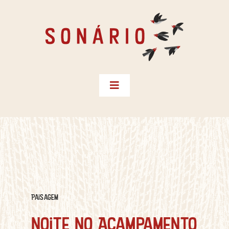
Skip
to
content
Toggle
Navigation
Biblioteca
Territórios
Créditos
Sonário do Sertão
Paisagem
Instagram
Noite no Acampamento